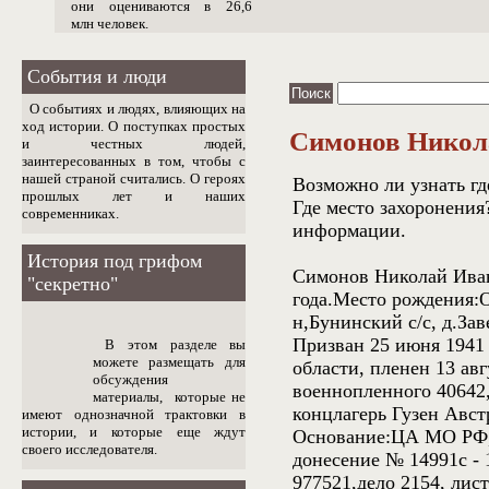
они оцениваются в 26,6
млн человек.
События и люди
О событиях и людях, влияющих на
ход истории. О поступках простых
Симонов Никол
и честных людей,
заинтересованных в том, чтобы с
нашей страной считались. О героях
Возможно ли узнать гд
прошлых лет и наших
Где место захоронени
современниках.
информации.
История под грифом
Симонов Николай Иван
"секретно"
года.Место рождения:О
н,Бунинский с/с, д.Зав
Призван 25 июня 1941
В этом разделе вы
можете размещать для
области, пленен 13 авг
обсуждения
военнопленного 40642,
материалы, которые не
концлагерь Гузен Авст
имеют однозначной трактовки в
истории, и которые еще ждут
Основание:ЦА МО РФ, 
своего исследователя.
донесение № 14991с - 
977521,дело 2154, лист