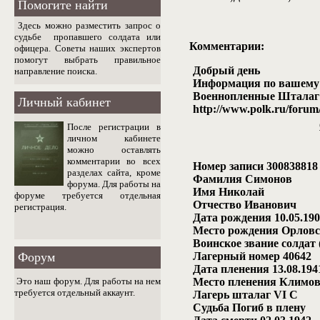
Помогите найти
Здесь можно разместить запрос о
судьбе пропавшего солдата или
Комментарии:
офицера. Советы наших экспертов
помогут выбрать правильное
Добрый день
направление поиска.
Информация по вашему р
Военнопленные Шталаг
Личный кабинет
http://www.polk.ru/foru
После регистрации в
личном кабинете
можно оставлять
комментарии во всех
Номер записи 300838818
разделах сайта, кроме
Фамилия Симонов
форума. Для работы на
Имя Николай
форуме требуется отдельная
Отчество Иванович
регистрация.
Дата рождения 10.05.190
Место рождения Орловск
Воинское звание солдат 
Форум
Лагерный номер 40642
Дата пленения 13.08.194
Это наш форум.
Для работы на нем
Место пленения Климо
требуется отдельный аккаунт.
Лагерь шталаг VI C
Судьба Погиб в плену