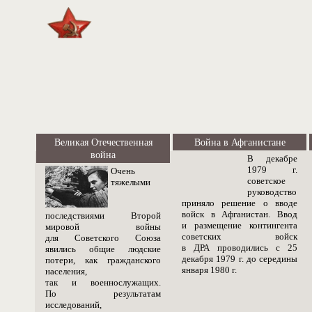
Великая Отечественная
Война в Афганистане
война
В декабре
1979 г.
Очень
советское
тяжелыми
руководство
приняло решение о вводе
войск в Афганистан. Ввод
последствиями Второй
и размещение контингента
мировой войны
советских войск
для Советского Союза
в ДРА проводились с 25
явились общие людские
декабря 1979 г. до середины
потери, как гражданского
января 1980 г.
населения,
так и военнослужащих.
По результатам
исследований,