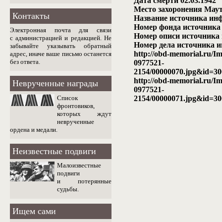
Дата смерти 02.03.1942
Место захоронения Маут
Контакты
Название источника и
Номер фонда источника
Электронная почта для связи
Номер описи источника
с администрацией и редакцией. Не
Номер дела источника 
забывайте указывать обратный
http://obd-memorial.ru/I
адрес, иначе ваше письмо останется
без ответа.
0977521-
2154/00000070.jpg&id=3
http://obd-memorial.ru/I
Неврученные награды
0977521-
Список
2154/00000071.jpg&id=3
фронтовиков,
которых ждут
неврученные
ордена и медали.
Неизвестные подвиги
Малоизвестные
подвиги
и потерянные
судьбы.
Ищем сами